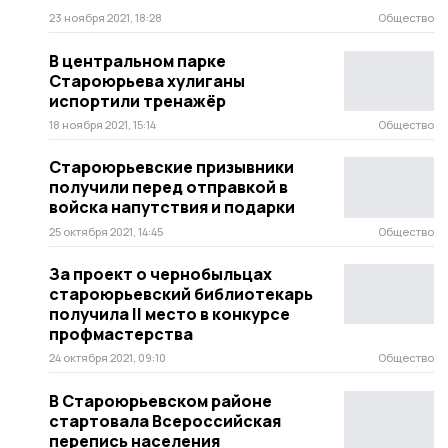
23 ноября 2021, 18:28
Общество
В центральном парке
Староюрьева хулиганы
испортили тренажёр
18 ноября 2021, 15:14
Общество
Староюрьевские призывники
получили перед отправкой в
войска напутствия и подарки
25 октября 2021, 14:45
Общество
За проект о чернобыльцах
староюрьевский библиотекарь
получила II место в конкурсе
профмастерства
24 октября 2021, 09:10
Общество
В Староюрьевском районе
стартовала Всероссийская
перепись населения