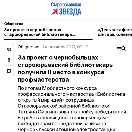
Общество
За проект о чернобыльцах
«День эстафет»
староюрьевский библиотекарь
для дошкольни
получила II место в конкурсе
профмастерства
Общество
24 октября 2021, 09:10
За проект о чернобыльцах
староюрьевский библиотекарь
получила II место в конкурсе
профмастерства
По итогам IV областного конкурса
профессионального мастерства «Библиотека -
открытый мир идей» сотрудница
Староюрьевской районной библиотеки
Татьяна Смагина вошла в тройку победителей.
Её работа посвящена староюрьевцам –
ликвидаторам последствий взрыва на
Чернобыльской атомной электростанции.