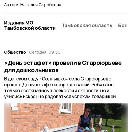
Автор:
Наталья Стребкова
Издания МО
Тамбовская область
Бонд
Тамбовской области
Общество
Сегодня, 09:50
«День эстафет» провели в Староюрьеве
для дошкольников
В детском саду «Солнышко» села Староюрьево
прошёл День эстафет и соревнований. Ребята не
только состязались в ловкости и скорости, но и
учились искренне радоваться успехам товарищей.