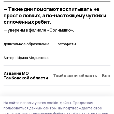
— Такие дни помогают воспитывать не
просто ловких, а по-настоящему чутких и
сплочённых ребят,
уверены в филиале «Солнышко».
дошкольное образование
эстафеты
Автор:
Ирина Медникова
Издания МО
Тамбовская область
Бонд
Тамбовской области
На сайте используются cookie-файлы.
Продолжая
пользоваться данным сайтом, вы подтверждаете свое
согласие на использование файлов cookie в соответствии