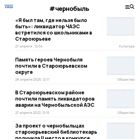
#чернобыль
«Я был там, где нельзя было
быть»: ликвидатор ЧАЭС
встретился со школьниками в
Староюрьеве
27 апреля , 12:04
Культура
Память героев Чернобыля
почтили в Староюрьевском
округе
28 апреля 2025, 12:17
Общество
В Староюрьевском районе
почтили память ликвидаторов
аварии на Чернобыльской АЭС
27 апреля 2022, 12:15
Общество
За проект о чернобыльцах
староюрьевский библиотекарь
получила II место в конкурсе