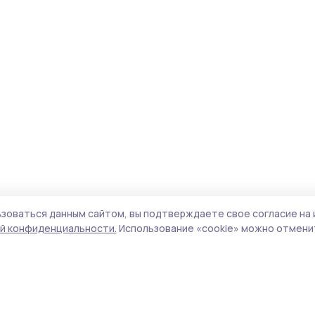
зоваться данным сайтом, вы подтверждаете свое согласие на 
й конфиденциальности.
Использование «cookie» можно отменит
Учредитель и издатель:
ООО «Издательский
Пол
дом «Тамбов»
Сай
Адрес редакции:
392000, Тамбовская обл.,
coo
г.Тамбов, ш. Моршанское, д.14а
сай