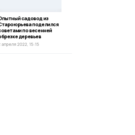
Опытный садовод из
Староюрьева поделился
советами по весенней
обрезке деревьев
2 апреля 2022, 15:15