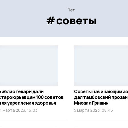
Тег
#советы
Библиотекари дали
Советы начинающим а
староюрьевцам 100 советов
дал тамбовский прозаи
для укрепления здоровья
Михаил Гришин
11 марта 2023, 15:03
5 марта 2023, 08:45