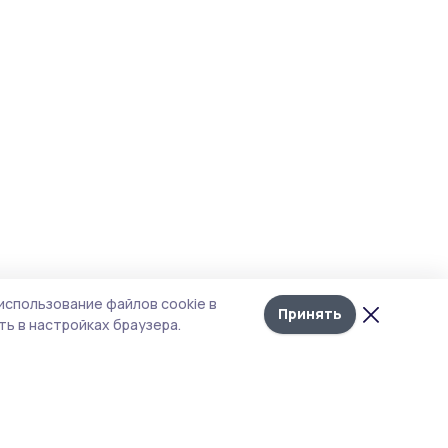
использование файлов cookie в
Принять
ь в настройках браузера.
итика конфиденциальности
т содержит сервисы, использующие
kies. Продолжая пользоваться данным
том, вы подтверждаете свое согласие на