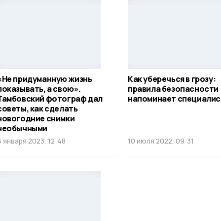
«Не придуманную жизнь
Как уберечься в грозу:
показывать, а свою».
правила безопасности
Тамбовский фотограф дал
напоминает специалис
советы, как сделать
новогодние снимки
необычными
6 января 2023, 12:48
10 июля 2022, 09:31