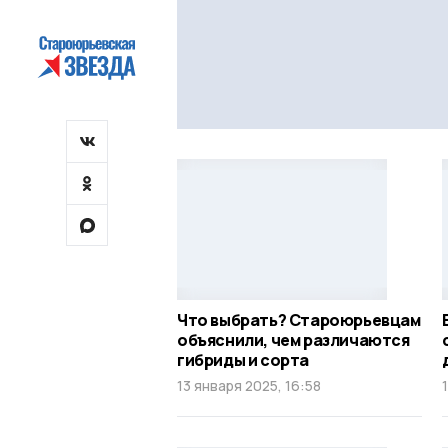
Что выбрать? Староюрьевцам
объяснили, чем различаются
гибриды и сорта
13 января 2025, 16:58