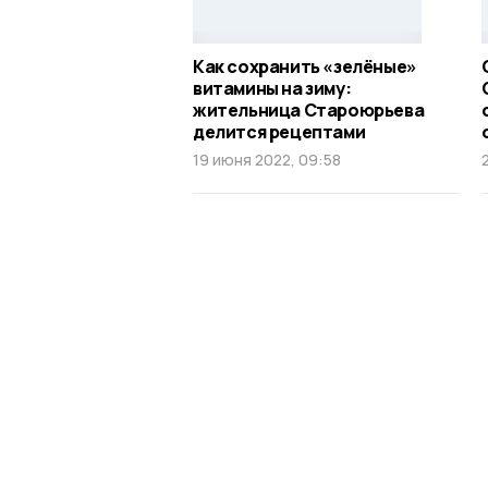
Как сохранить «зелёные»
витамины на зиму:
жительница Староюрьева
делится рецептами
19 июня 2022, 09:58