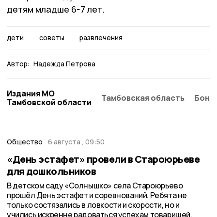
детям младше 6-7 лет.
дети
советы
развлечения
Автор:
Надежда Петрова
Издания МО
Тамбовская область
Бонд
Тамбовской области
Общество
6 августа , 09:50
«День эстафет» провели в Староюрьеве
для дошкольников
В детском саду «Солнышко» села Староюрьево
прошёл День эстафет и соревнований. Ребята не
только состязались в ловкости и скорости, но и
учились искренне радоваться успехам товарищей.