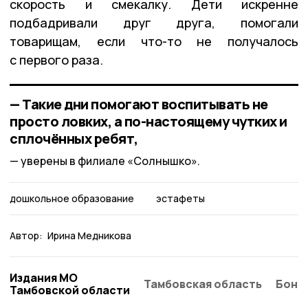
скорость и смекалку. Дети искренне
подбадривали друг друга, помогали
товарищам, если что-то не получалось
с первого раза.
— Такие дни помогают воспитывать не
просто ловких, а по-настоящему чутких и
сплочённых ребят,
уверены в филиале «Солнышко».
дошкольное образование
эстафеты
Автор:
Ирина Медникова
Издания МО
Тамбовская область
Бонд
Тамбовской области