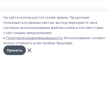
Общество
4 августа , 16:10
На сайте используются cookie-файлы.
Продолжая
Глава Староюрьевского округа проведёт
пользоваться данным сайтом, вы подтверждаете свое
приём для участников СВО и их родных
согласие на использование файлов cookie в соответствии
с настоящим уведомлением
Мероприятие, организованное в рамках Единого дня
и
Политикой конфиденциальности.
Использование «cookie»
приёмов партии «Единая Россия», проведёт глава
можно отменить в настройках браузера.
муниципалитета.
Принять