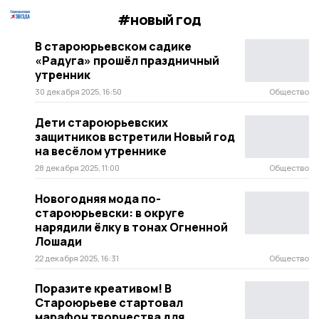
#новый год
В староюрьевском садике
«Радуга» прошёл праздничный
утренник
30 декабря 2025, 16:50
Общество
Дети староюрьевских
защитников встретили Новый год
на весёлом утреннике
28 декабря 2025, 11:00
Общество
Новогодняя мода по-
староюрьевски: в округе
нарядили ёлку в тонах Огненной
Лошади
22 декабря 2025, 16:31
Общество
Поразите креативом! В
Староюрьеве стартовал
марафон творчества для