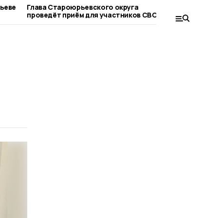
рьеве
Глава Староюрьевского округа
Староюрь
проведёт приём для участников СВО и их
вышла в 
родных
конкурса