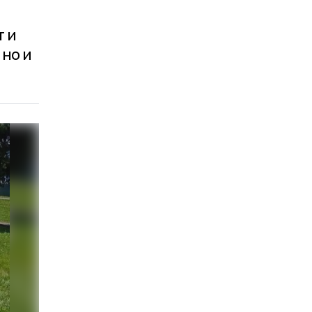
т и
 но и