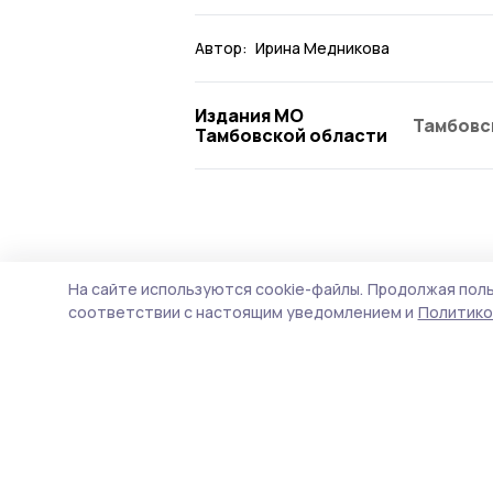
Автор:
Ирина Медникова
Издания МО
Тамбовс
Тамбовской области
Общество
4 августа , 16:10
На сайте используются cookie-файлы.
Продолжая поль
Глава Старою
соответствии с настоящим уведомлением и
Политико
проведёт приё
их родных
Мероприятие, организова