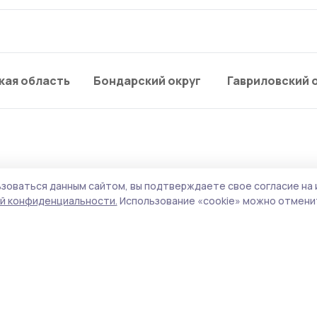
кая область
Бондарский округ
Гавриловский 
зоваться данным сайтом, вы подтверждаете свое согласие на 
рьевского округа
й конфиденциальности.
Использование «cookie» можно отменит
м для участников СВО 
нное в рамках Единого дня приёмов парт