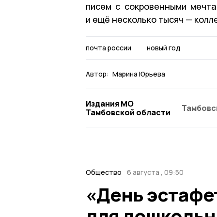
писем с сокровенными мечта
и ещё несколько тысяч — колл
почта россии
новый год
Автор:
Марина Юрьева
Издания МО
Тамбовс
Тамбовской области
Общество
6 августа , 09:50
«День эстафе
для дошкольн