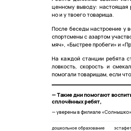
ценному выводу: настоящая р
но и у твоего товарища.
После беседы настроение у в
спортсмены с азартом участво
мяч», «Быстрее пробеги» и «П
На каждой станции ребята ст
ловкость, скорость и смека
помогали товарищам, если что
— Такие дни помогают воспиты
сплочённых ребят,
уверены в филиале «Солнышко»
дошкольное образование
эстафе