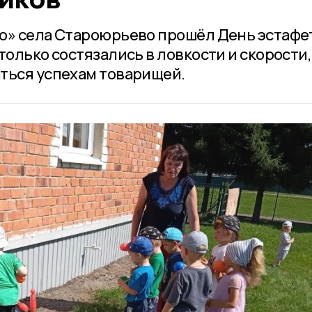
о» села Староюрьево прошёл День эстафе
только состязались в ловкости и скорости,
ться успехам товарищей.