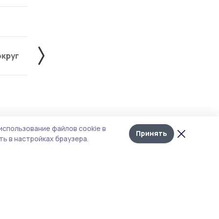
округ
Жердевский округ
Знаменский округ
Лента
10
использование файлов cookie в
новостей
Принять
ь в настройках браузера.
и
ии