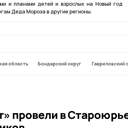
ми и планами детей и взрослых на Новый год
егам Деда Мороза в другие регионы.
кая область
Бондарский округ
Гавриловский 
т» провели в Староюрь
иков