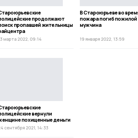
Староюрьевские
В Староюрьеве во врем
полицейские продолжают
пожара погиб пожилой
поиск пропавшей жительницы
мужчина
райцентра
13 марта 2022, 09:14
19 января 2022, 13:59
Староюрьевские
полицейские вернули
женщине похищенные деньги
24 сентября 2021, 14:33