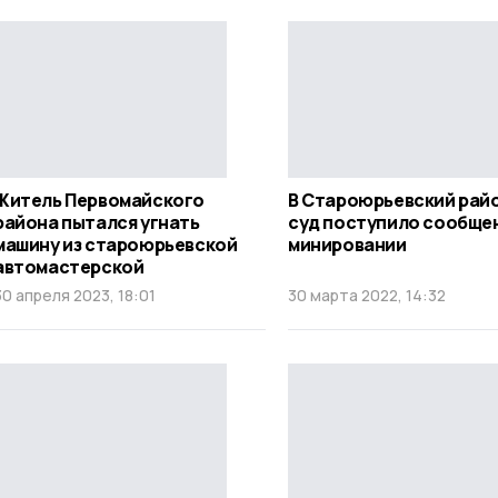
Житель Первомайского
В Староюрьевский рай
района пытался угнать
суд поступило сообще
машину из староюрьевской
минировании
автомастерской
30 апреля 2023, 18:01
30 марта 2022, 14:32