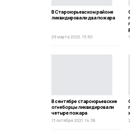
В Староюрьевском районе
ликвидировали два пожара
29 марта 2022, 13:50
В сентябре староюрьевские
огнеборцы ликвидировали
четыре пожара
13 октября 2021, 14:36