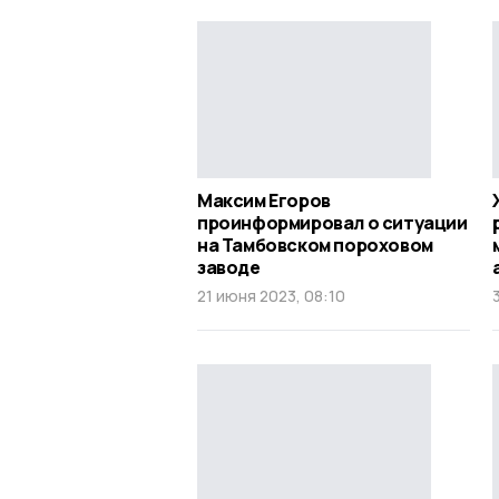
Максим Егоров
проинформировал о ситуации
на Тамбовском пороховом
заводе
21 июня 2023, 08:10