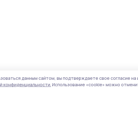
зоваться данным сайтом, вы подтверждаете свое согласие на 
й конфиденциальности.
Использование «cookie» можно отменит
Учредитель и издатель:
ООО «Издательский
Пол
дом «Тамбов»
Сай
Адрес редакции:
392000, Тамбовская обл.,
coo
г.Тамбов, ш. Моршанское, д.14а
сай
Номер телефона редакции:
8 (4752) 45-05-
испо
76
нас
Электронная почта редакции:
конф