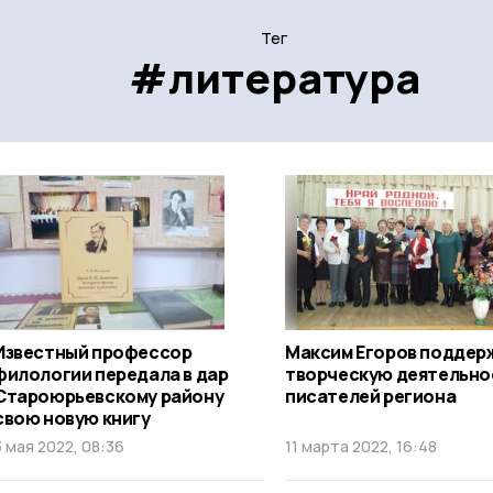
Тег
#литература
Известный профессор
Максим Егоров поддер
филологии передала в дар
творческую деятельно
Староюрьевскому району
писателей региона
свою новую книгу
3 мая 2022, 08:36
11 марта 2022, 16:48