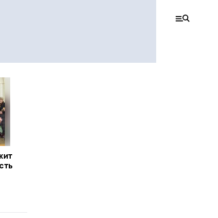
жит
сть