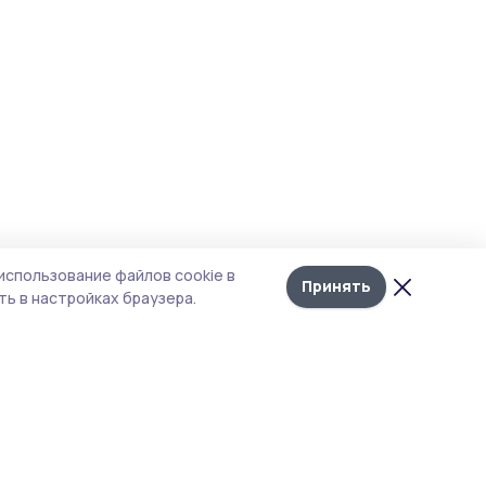
использование файлов cookie в
Принять
ь в настройках браузера.
итика конфиденциальности
т содержит сервисы, использующие
kies. Продолжая пользоваться данным
том, вы подтверждаете свое согласие на
льзование файлов cookie в соответствии с
тоящим уведомлением и Политикой
иденциальности. Использование «cookie»