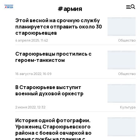
#армия
Этой весной на срочную службу
планируется отправить около 30
староюрьевцев
4 апреля 2025, 11:42
Общество
Староюрьевцы простились с
героем-танкистом
16 августа 2022, 16:09
Общество
В Староюрьеве выступит
военный духовой оркестр
2 июня 2022, 12:32
Культура
История одной фотографии.
Уроженец Староюрьевского
района с боевой овчаркой во
время службы на границе с