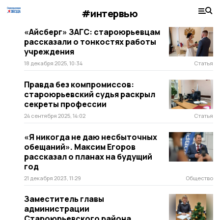
#интервью
«Айсберг» ЗАГС: староюрьевцам
рассказали о тонкостях работы
учреждения
18 декабря 2025, 10:34
Статья
Правда без компромиссов:
староюрьевский судья раскрыл
секреты профессии
24 сентября 2025, 14:02
Статья
«Я никогда не даю несбыточных
обещаний». Максим Егоров
рассказал о планах на будущий
год
21 декабря 2023, 11:29
Общество
Заместитель главы
администрации
Староюрьевского района