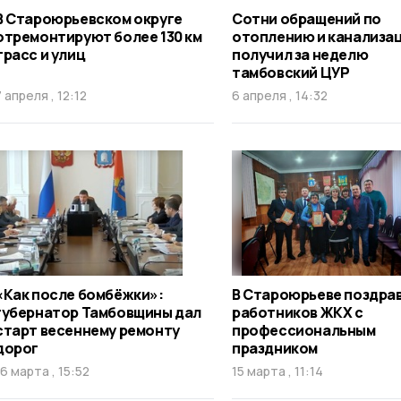
В Староюрьевском округе
Сотни обращений по
отремонтируют более 130 км
отоплению и канализа
трасс и улиц
получил за неделю
тамбовский ЦУР
7 апреля , 12:12
6 апреля , 14:32
«Как после бомбёжки»:
В Староюрьеве поздра
губернатор Тамбовщины дал
работников ЖКХ с
старт весеннему ремонту
профессиональным
дорог
праздником
16 марта , 15:52
15 марта , 11:14