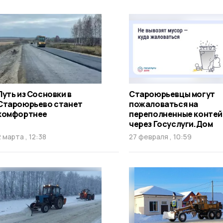
Путь из Сосновки в
Староюрьевцы могут
Староюрьево станет
пожаловаться на
комфортнее
переполненные конте
через Госуслуги.Дом
2 марта , 12:38
27 февраля , 10:59