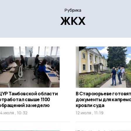
Рубрика
ЖКХ
ЦУР Тамбовской области
В Староюрьеве готовя
отработал свыше 1100
документы для капрем
обращений за неделю
кровли суда
14 июля , 10:32
12 июля , 11:19