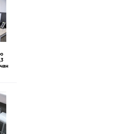
лю
,3
вчан