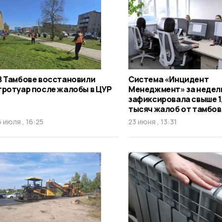
В Тамбове восстановили
Система «Инцидент
тротуар после жалобы в ЦУР
Менеджмент» за неде
зафиксировала свыше 1
тысяч жалоб от тамбо
6 июля , 16:25
23 июня , 13:31