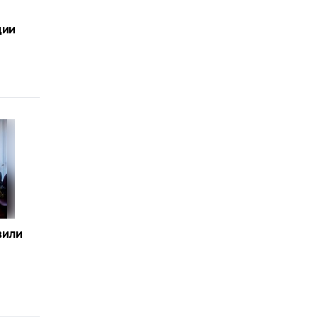
ции
вили