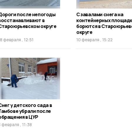
Дороги после непогоды
С завалами снега на
восстанавливают в
контейнерных площад
Староюрьевском округе
борются в Староюрьев
округе
18 февраля , 12:51
10 февраля , 15:22
Снег у детского сада в
Тамбове убрали после
обращения в ЦУР
3 февраля , 11:38