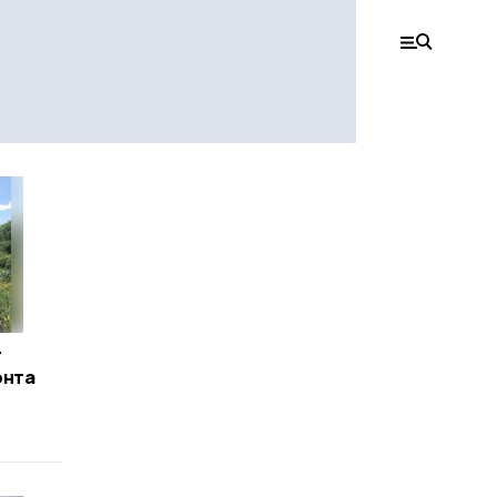
т
онта