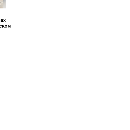
ках
ском