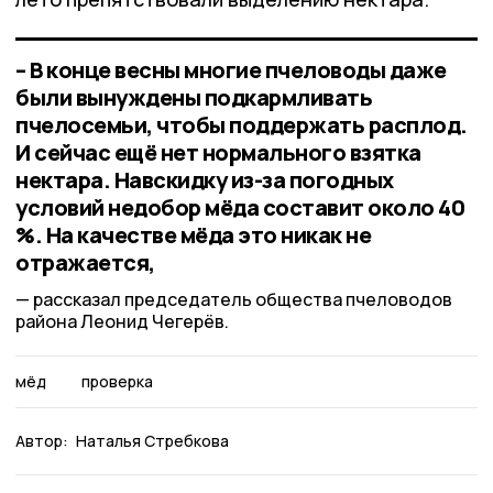
– В конце весны многие пчеловоды даже
были вынуждены подкармливать
пчелосемьи, чтобы поддержать расплод.
И сейчас ещё нет нормального взятка
нектара. Навскидку из-за погодных
условий недобор мёда составит около 40
%. На качестве мёда это никак не
отражается,
рассказал председатель общества пчеловодов
района Леонид Чегерёв.
мёд
проверка
Автор:
Наталья Стребкова