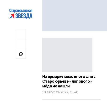
На ярмарке выходного дня в
Староюрьеве «липового»
мёда не нашли
10 августа 2022, 11:46