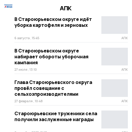
АПК
В Староюрьевском округе идёт
уборка картофеля и зерновых
6 августа , 15:45
АПК
В Староюрьевском округе
набирает обороты уборочная
кампания
27 июля , 13:10
АПК
Глава Староюрьевского округа
провёл совещание с
сельхозпроизводителями
27 февраля , 10:48
АПК
Староюрьевские труженики села
получили заслуженные награды