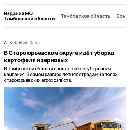
Издания МО
Тамбовская область
Бонд
Тамбовской области
АПК
Вчера, 15:45
В Староюрьевском округе идёт уборка
картофеля и зерновых
В Тамбовской области продолжается уборочная
кампания. В самом разгаре летняя страда и на полях
староюрьевских агрохозяйств.