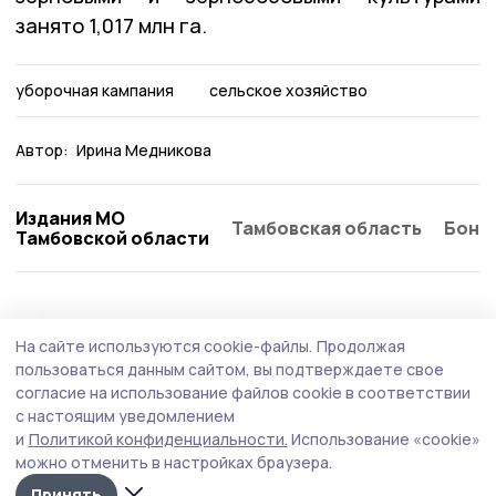
занято 1,017 млн га.
уборочная кампания
сельское хозяйство
Автор:
Ирина Медникова
Издания МО
Тамбовская область
Бонд
Тамбовской области
АПК
27 июля , 13:10
На сайте используются cookie-файлы.
Продолжая
В Староюрьевском округе набирает
пользоваться данным сайтом, вы подтверждаете свое
обороты уборочная кампания
согласие на использование файлов cookie в соответствии
с настоящим уведомлением
Из‑за дождливой погоды сроки скорректированы, но
и
Политикой конфиденциальности.
Использование «cookie»
хозяйства уверенно выходят на поля — а одно из
можно отменить в настройках браузера.
предприятий уже завершило уборку озимой пшеницы.
Принять