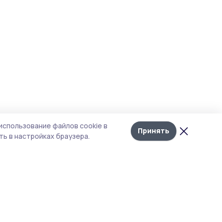
использование файлов cookie в
Принять
ь в настройках браузера.
итика конфиденциальности
т содержит сервисы, использующие
kies. Продолжая пользоваться данным
том, вы подтверждаете свое согласие на
льзование файлов cookie в соответствии с
тоящим уведомлением и Политикой
иденциальности. Использование «cookie»