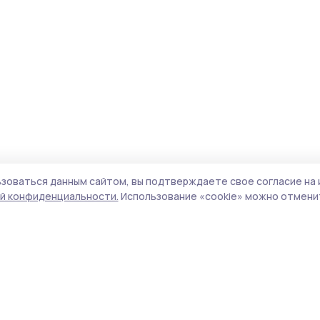
зоваться данным сайтом, вы подтверждаете свое согласие на 
й конфиденциальности.
Использование «cookie» можно отменит
Учредитель и издатель:
ООО «Издательский
Пол
дом «Тамбов»
Сай
Адрес редакции:
392000, Тамбовская обл.,
coo
г.Тамбов, ш. Моршанское, д.14а
сай
Номер телефона редакции:
8 (4752) 45-05-
испо
76
нас
Электронная почта редакции:
конф