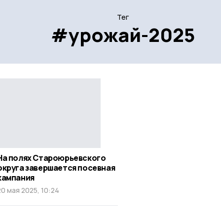
Тег
#урожай-2025
На полях Староюрьевского
округа завершается посевная
кампания
20 мая 2025, 10:24