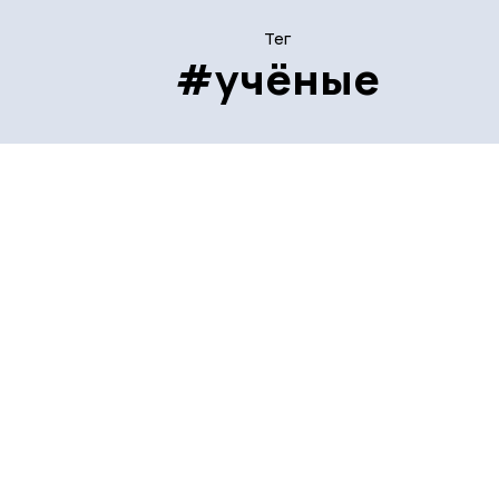
Тег
#учёные