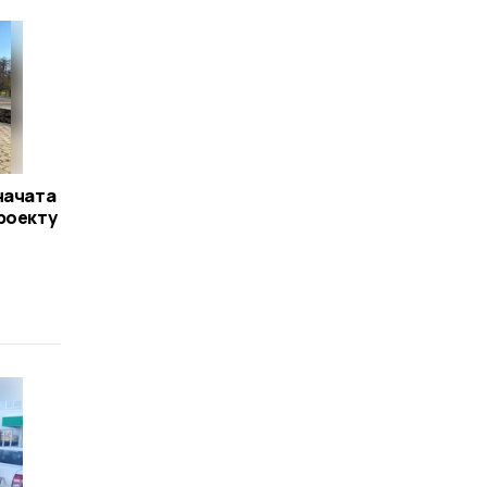
начата
роекту