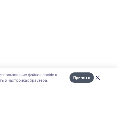
использование файлов cookie в
Принять
ь в настройках браузера.
итика конфиденциальности
т содержит сервисы, использующие
kies. Продолжая пользоваться данным
том, вы подтверждаете свое согласие на
льзование файлов cookie в соответствии с