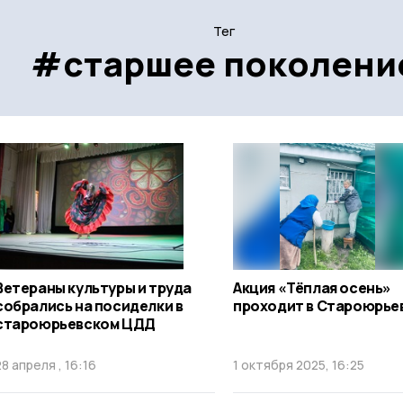
Тег
#старшее поколени
Ветераны культуры и труда
Акция «Тёплая осень»
собрались на посиделки в
проходит в Староюрье
староюрьевском ЦДД
28 апреля , 16:16
1 октября 2025, 16:25