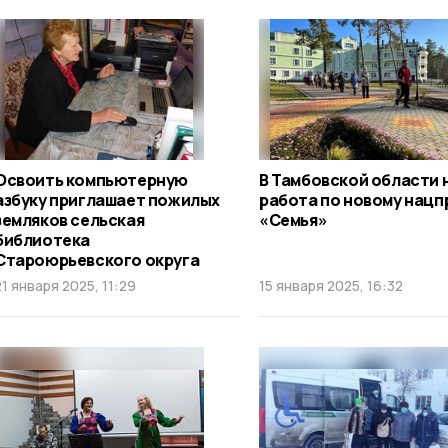
Освоить компьютерную
В Тамбовской области 
азбуку приглашает пожилых
работа по новому нацп
земляков сельская
«Семья»
библиотека
Староюрьевского округа
21 января 2025, 11:29
15 января 2025, 16:32