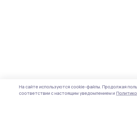
На сайте используются cookie-файлы.
Продолжая поль
соответствии с настоящим уведомлением и
Политико
Староюрьевская звезда
Новости
Истории