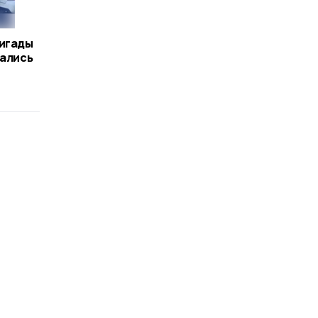
ригады
вались