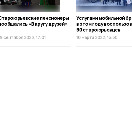
Староюрьевские пенсионеры
Услугами мобильной б
пообщались «В кругу друзей»
в этом году воспользо
80 староюрьевцев
19 сентября 2023, 17:01
10 марта 2022, 15:50