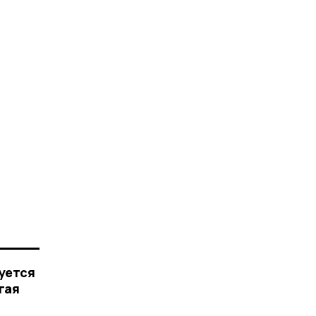
уется
гая