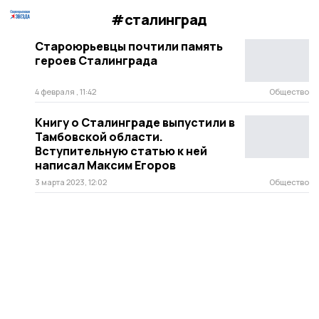
#сталинград
Староюрьевцы почтили память
героев Сталинграда
4 февраля , 11:42
Общество
Книгу о Сталинграде выпустили в
Тамбовской области.
Вступительную статью к ней
написал Максим Егоров
3 марта 2023, 12:02
Общество