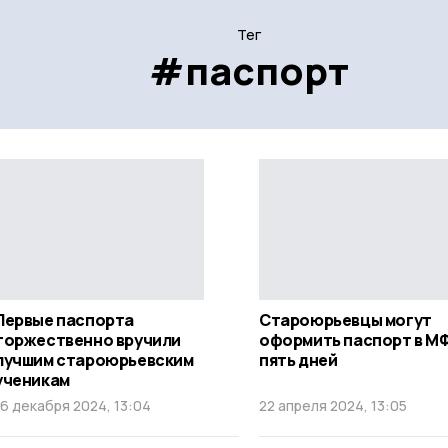
Тег
#паспорт
Первые паспорта
Староюрьевцы могут
торжественно вручили
оформить паспорт в МФ
лучшим староюрьевским
пять дней
ученикам
16 декабря 2024, 13:04
22 апреля 2024, 13:05