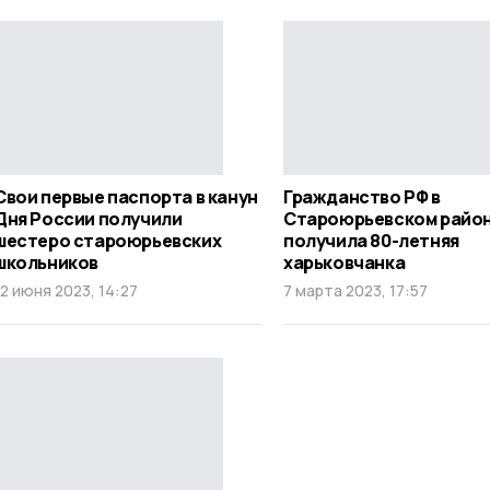
Свои первые паспорта в канун
Гражданство РФ в
Дня России получили
Староюрьевском райо
шестеро староюрьевских
получила 80-летняя
школьников
харьковчанка
12 июня 2023, 14:27
7 марта 2023, 17:57