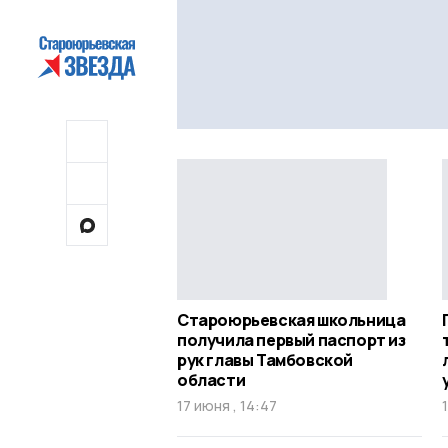
Староюрьевская школьница
получила первый паспорт из
рук главы Тамбовской
области
17 июня , 14:47