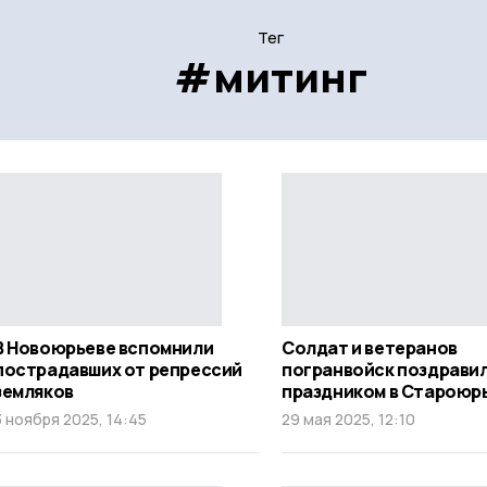
Тег
#митинг
В Новоюрьеве вспомнили
Солдат и ветеранов
пострадавших от репрессий
погранвойск поздравил
земляков
праздником в Староюр
3 ноября 2025, 14:45
29 мая 2025, 12:10