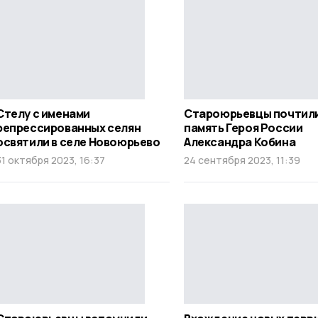
Стелу с именами
Староюрьевцы почтил
репрессированных селян
память Героя России
освятили в селе Новоюрьево
Александра Кобина
31 октября 2023, 16:37
24 сентября 2023, 11:39