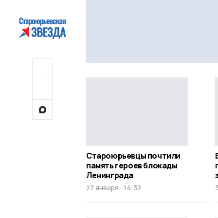
Староюрьевцы почтили
память героев блокады
Ленинграда
27 января , 14:32