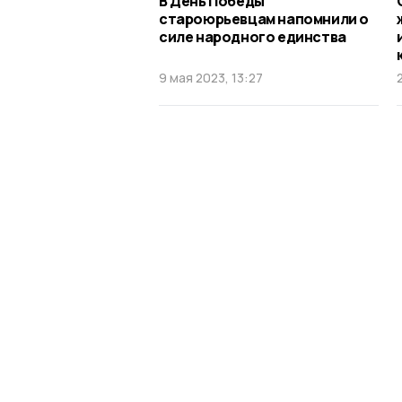
В День Победы
староюрьевцам напомнили о
силе народного единства
9 мая 2023, 13:27