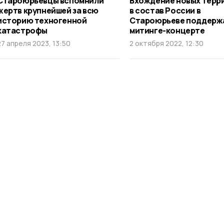
Староюрьевцы вспомнили
Вхождение новых терр
жертв крупнейшей за всю
в состав России в
историю техногенной
Староюрьеве поддерж
катастрофы
митинге-концерте
27 апреля 2023, 13:50
2 октября 2022, 12:30