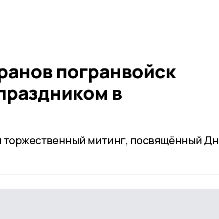
еранов погранвойск
праздником в
я торжественный митинг, посвящённый Д