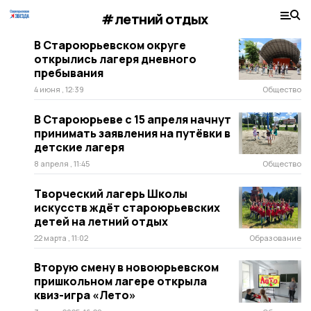
#летний отдых
В Староюрьевском округе
открылись лагеря дневного
пребывания
4 июня , 12:39
Общество
В Староюрьеве с 15 апреля начнут
принимать заявления на путёвки в
детские лагеря
8 апреля , 11:45
Общество
Творческий лагерь Школы
искусств ждёт староюрьевских
детей на летний отдых
22 марта , 11:02
Образование
Вторую смену в новоюрьевском
пришкольном лагере открыла
квиз-игра «Лето»