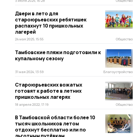
3 июля 2025, 16:28
Общество
Двери в лето для
староюрьевских ребятишек
распахнут 10 пришкольных
лагерей
24 мая 2025, 15:55
Общество
Тамбовские пляжи подготовили к
купальному сезону
31 мая 2024, 13:59
Благоустройство
Староюрьевских вожатых
готовят к работе в летних
пришкольных лагерях
18 апреля 2022, 17:19
Общество
В Тамбовской области более 10
тысяч школьников летом
отдохнут бесплатно или по
льготным путёвкам