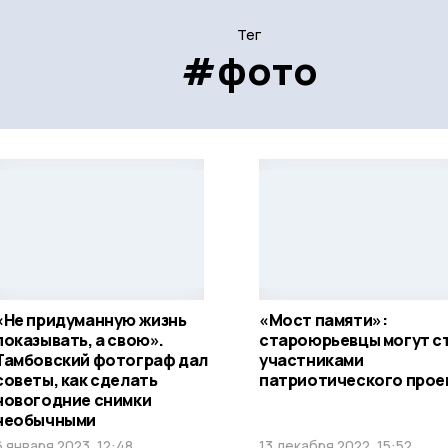
Тег
#фото
«Не придуманную жизнь
«Мост памяти»:
показывать, а свою».
староюрьевцы могут с
Тамбовский фотограф дал
участниками
советы, как сделать
патриотического прое
новогодние снимки
необычными
6 января 2023, 12:48
13 декабря 2022, 15:52