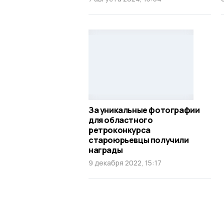
За уникальные фотографии
для областного
ретроконкурса
староюрьевцы получили
награды
9 декабря 2022, 15:17