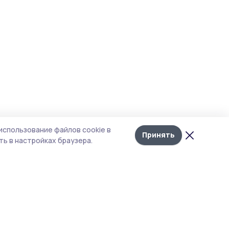
использование файлов cookie в
Принять
ь в настройках браузера.
итика конфиденциальности
т содержит сервисы, использующие
kies. Продолжая пользоваться данным
том, вы подтверждаете свое согласие на
льзование файлов cookie в соответствии с
тоящим уведомлением и Политикой
иденциальности. Использование «cookie»