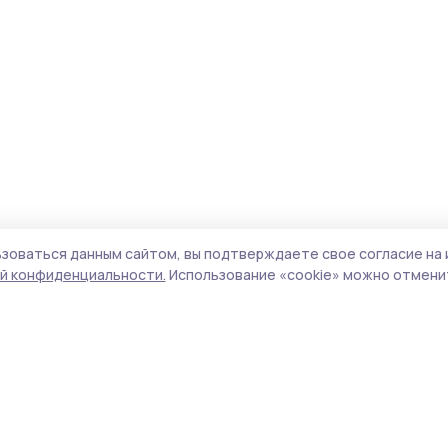
зоваться данным сайтом, вы подтверждаете свое согласие на 
й конфиденциальности.
Использование «cookie» можно отменит
Учредитель и издатель:
ООО «Издательский
Пол
дом «Тамбов»
Сай
Адрес редакции:
392000, Тамбовская обл.,
coo
г.Тамбов, ш. Моршанское, д.14а
сай
Номер телефона редакции:
8 (4752) 45-05-
испо
76
нас
Электронная почта редакции:
конф