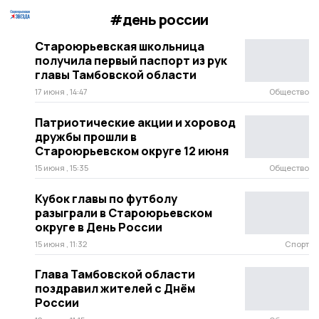
#день россии
Староюрьевская школьница
получила первый паспорт из рук
главы Тамбовской области
17 июня , 14:47
Общество
Патриотические акции и хоровод
дружбы прошли в
Староюрьевском округе 12 июня
15 июня , 15:35
Общество
Кубок главы по футболу
разыграли в Староюрьевском
округе в День России
15 июня , 11:32
Спорт
Глава Тамбовской области
поздравил жителей с Днём
России