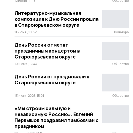
12 июня , 11:15
Общество
Литературно‑музыкальная
композиция к Дню России прошла
в Староюрьевском округе
11 июня , 10:32
Культура
День России отметят
праздничным концертом в
Староюрьевском округе
10 июня , 12:43
Общество
День России отпраздновали в
Староюрьевском округе
13 июня 2025, 15:01
Общество
«Мы строим сильную и
независимую Россию». Евгений
Первышов поздравил тамбовчан с
праздником