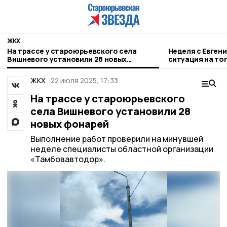
ЖКХ
На трассе у староюрьевского села
Неделя с Евген
Вишневого установили 28 новых
ситуация на то
фонарей
городе и приор
ЖКХ
22 июля 2025, 17:33
На трассе у староюрьевского
села Вишневого установили 28
новых фонарей
Выполнение работ проверили на минувшей
неделе специалисты областной организации
«Тамбовавтодор».