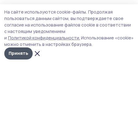
Здравоохранение
30 июля , 16:04
На сайте используются cookie-файлы.
Продолжая
В Староюрьеве прошёл семинар для
пользоваться данным сайтом, вы подтверждаете свое
медсестёр и работников ФАПов
согласие на использование файлов cookie в соответствии
с настоящим уведомлением
Медицинские работники Староюрьевского округа
и
Политикой конфиденциальности.
Использование «cookie»
подтвердили знания на зачёте и закрепили стандарты
можно отменить в настройках браузера.
работы с медикаментами.
Принять