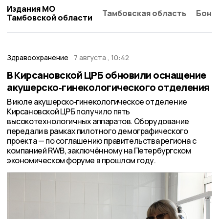
Издания МО
Тамбовская область
Бонд
Тамбовской области
Здравоохранение
7 августа , 10:42
В Кирсановской ЦРБ обновили оснащение
акушерско‑гинекологического отделения
В июле акушерско‑гинекологическое отделение
Кирсановской ЦРБ получило пять
высокотехнологичных аппаратов. Оборудование
передали в рамках пилотного демографического
проекта — по соглашению правительства региона с
компанией RWB, заключённому на Петербургском
экономическом форуме в прошлом году.