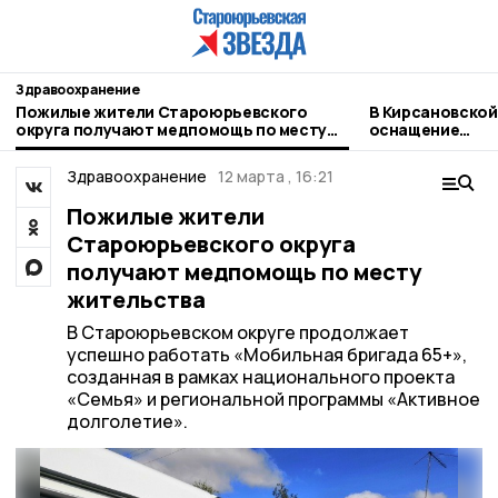
Здравоохранение
Пожилые жители Староюрьевского
В Кирсановской
округа получают медпомощь по месту
оснащение
жительства
акушерско‑гин
отделения
Здравоохранение
12 марта , 16:21
Пожилые жители
Староюрьевского округа
получают медпомощь по месту
жительства
В Староюрьевском округе продолжает
успешно работать «Мобильная бригада 65+»,
созданная в рамках национального проекта
«Семья» и региональной программы «Активное
долголетие».