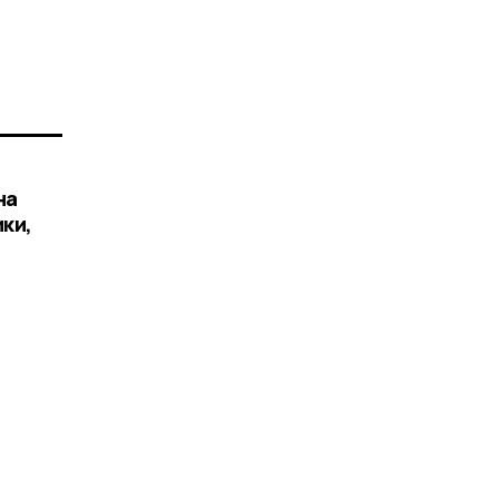
на
ки,