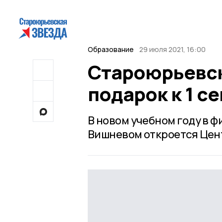
Образование
29 июля 2021, 16:00
Староюрьевск
подарок к 1 с
В новом учебном году в 
Вишневом откроется Цент