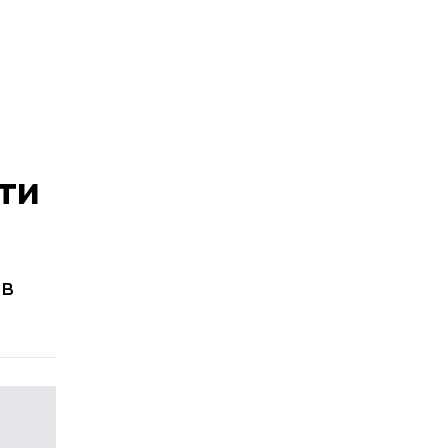
ти
ив