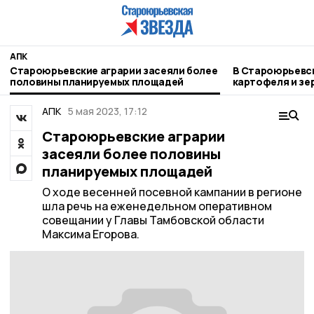
АПК
Староюрьевские аграрии засеяли более
В Староюрьевск
половины планируемых площадей
картофеля и зе
АПК
5 мая 2023, 17:12
Староюрьевские аграрии
засеяли более половины
планируемых площадей
О ходе весенней посевной кампании в регионе
шла речь на еженедельном оперативном
совещании у Главы Тамбовской области
Максима Егорова.