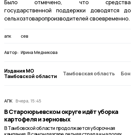
Было отмечено, что средства
государственной поддержки доводятся до
сельхозтоваропроизводителей своевременно.
апк
сев
Автор:
Ирина Медникова
Издания МО
Тамбовская область
Бонд
Тамбовской области
АПК
Вчера, 15:45
В Староюрьевском округе идёт уборка
картофеля и зерновых
В Тамбовской области продолжается уборочная
кампания. В самом разгаре летняя страда и на полях