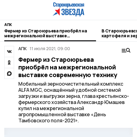
АПК
Фермер из Староюрьева приобрёл на
В Староюрьевск
межрегиональной выставке
картофеля и зе
современную технику
АПК
11 июля 2021, 09:00
Фермер из Староюрьева
приобрёл на межрегиональной
выставке современную технику
Мобильный зерноочистительный комплекс
ALFA MGC, оснащённый удобной системой
загрузки и выгрузки зерна, глава крестьянско-
фермерского хозяйства Александр Юмашев
купил на межрегиональной
агропромышленной выставке «День
Тамбовского поля-2021».