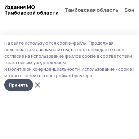
Издания МО
Тамбовская область
Бонд
Тамбовской области
АПК
27 июля , 13:10
На сайте используются cookie-файлы.
Продолжая
В Староюрьевском округе набирает
пользоваться данным сайтом, вы подтверждаете свое
обороты уборочная кампания
согласие на использование файлов cookie в соответствии
с настоящим уведомлением
Из‑за дождливой погоды сроки скорректированы, но
и
Политикой конфиденциальности.
Использование «cookie»
хозяйства уверенно выходят на поля — а одно из
можно отменить в настройках браузера.
предприятий уже завершило уборку озимой пшеницы.
Принять