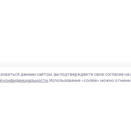
зоваться данным сайтом, вы подтверждаете свое согласие на 
й конфиденциальности.
Использование «cookie» можно отменит
Учредитель и издатель:
ООО «Издательский
Пол
дом «Тамбов»
Сай
Адрес редакции:
392000, Тамбовская обл.,
coo
г.Тамбов, ш. Моршанское, д.14а
сай
Номер телефона редакции:
8 (4752) 45-05-
испо
76
нас
Электронная почта редакции:
конф