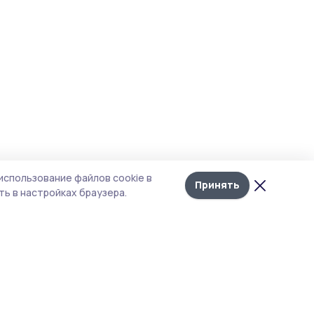
использование файлов cookie в
Принять
ь в настройках браузера.
итика конфиденциальности
т содержит сервисы, использующие
kies. Продолжая пользоваться данным
том, вы подтверждаете свое согласие на
льзование файлов cookie в соответствии с
тоящим уведомлением и Политикой
иденциальности. Использование «cookie»