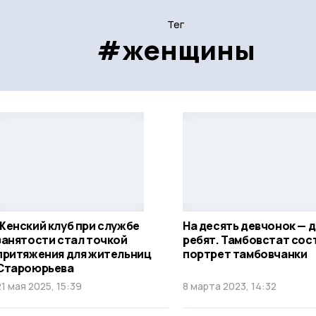
Тег
#женщины
Женский клуб при службе
На десять девчонок — 
занятости стал точкой
ребят. Тамбовстат сос
притяжения для жительниц
портрет тамбовчанки
Староюрьева
21 мая 2025, 15:39
8 марта 2023, 14:32