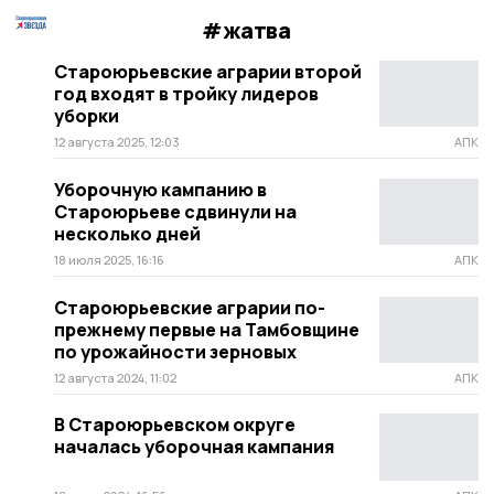
#жатва
Староюрьевские аграрии второй
год входят в тройку лидеров
уборки
12 августа 2025, 12:03
АПК
Уборочную кампанию в
Староюрьеве сдвинули на
несколько дней
18 июля 2025, 16:16
АПК
Староюрьевские аграрии по-
прежнему первые на Тамбовщине
по урожайности зерновых
12 августа 2024, 11:02
АПК
В Староюрьевском округе
началась уборочная кампания