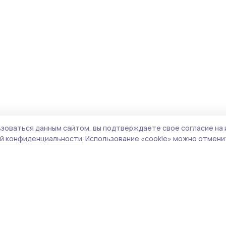
зоваться данным сайтом, вы подтверждаете свое согласие на 
й конфиденциальности.
Использование «cookie» можно отменит
Учредитель и издатель:
ООО «Издательский
Пол
дом «Тамбов»
Сай
Адрес редакции:
392000, Тамбовская обл.,
coo
г.Тамбов, ш. Моршанское, д.14а
сай
Номер телефона редакции:
8 (4752) 45-05-
испо
76
нас
Электронная почта редакции:
конф