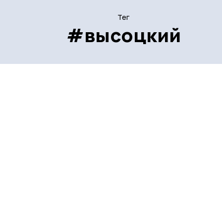
Тег
#высоцкий