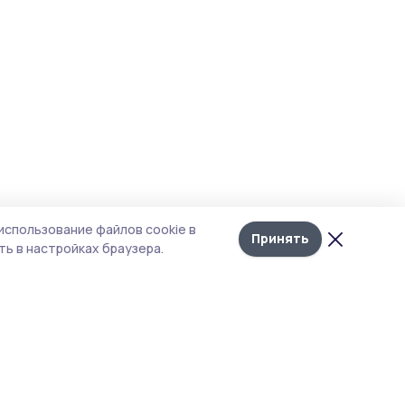
использование файлов cookie в
Принять
ь в настройках браузера.
итика конфиденциальности
т содержит сервисы, использующие
kies. Продолжая пользоваться данным
том, вы подтверждаете свое согласие на
льзование файлов cookie в соответствии с
тоящим уведомлением и Политикой
иденциальности. Использование «cookie»