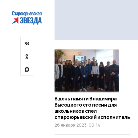
В день памяти Владимира
Высоцкого его песни для
школьников спел
староюрьевский исполнитель
26 января 2023, 09:14