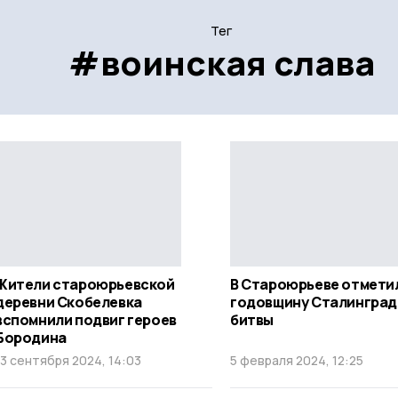
Тег
#воинская слава
Жители староюрьевской
В Староюрьеве отмети
деревни Скобелевка
годовщину Сталинград
вспомнили подвиг героев
битвы
Бородина
13 сентября 2024, 14:03
5 февраля 2024, 12:25