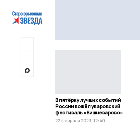
В пятёрку лучших событий
России вошёл уваровский
фестиваль «Вишневарово»
22 февраля 2023, 12:40