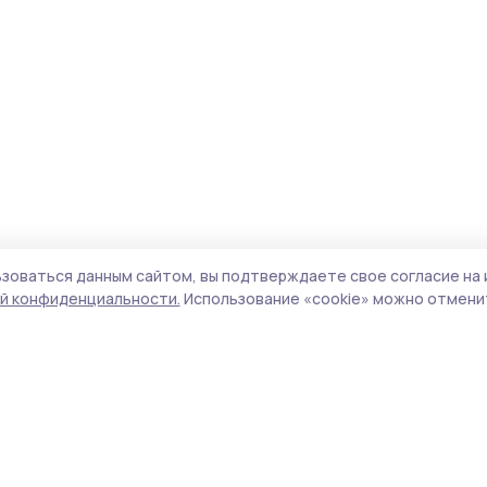
зоваться данным сайтом, вы подтверждаете свое согласие на 
й конфиденциальности.
Использование «cookie» можно отменит
Учредитель и издатель:
ООО «Издательский
Пол
дом «Тамбов»
Сай
Адрес редакции:
392000, Тамбовская обл.,
coo
г.Тамбов, ш. Моршанское, д.14а
сай
Номер телефона редакции:
8 (4752) 45-05-
испо
76
нас
Электронная почта редакции:
конф