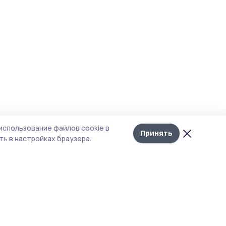
использование файлов cookie в
Принять
ь в настройках браузера.
итика конфиденциальности
т содержит сервисы, использующие
kies. Продолжая пользоваться данным
том, вы подтверждаете свое согласие на
льзование файлов cookie в соответствии с
тоящим уведомлением и Политикой
иденциальности. Использование «cookie»