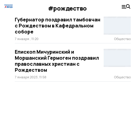
#рождество
Губернатор поздравил тамбовчан
с Рождеством в Кафедральном
соборе
7 января , 11:20
Общество
Епископ Мичуринский и
Моршанский Гермоген поздравил
православных христиан с
Рождеством
7 января 2023, 11:58
Общество