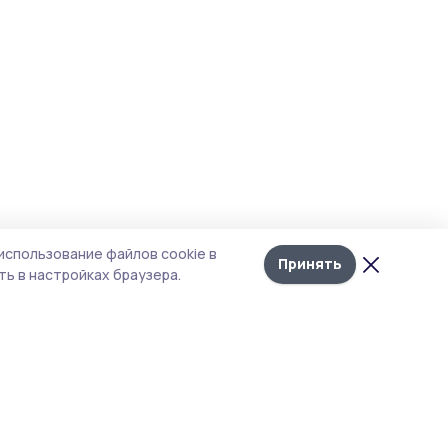
использование файлов cookie в
Принять
ь в настройках браузера.
итика конфиденциальности
т содержит сервисы, использующие
kies. Продолжая пользоваться данным
том, вы подтверждаете свое согласие на
льзование файлов cookie в соответствии с
тоящим уведомлением и Политикой
иденциальности. Использование «cookie»