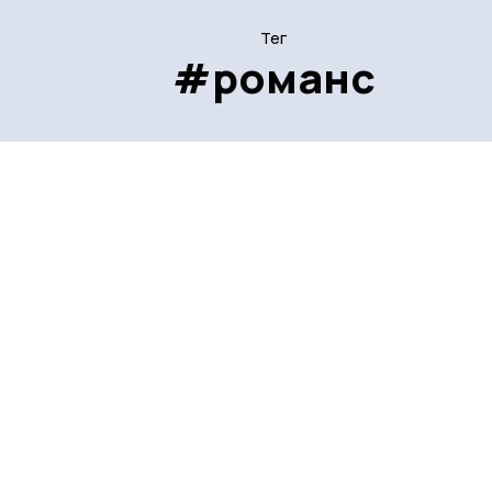
Тег
#романс