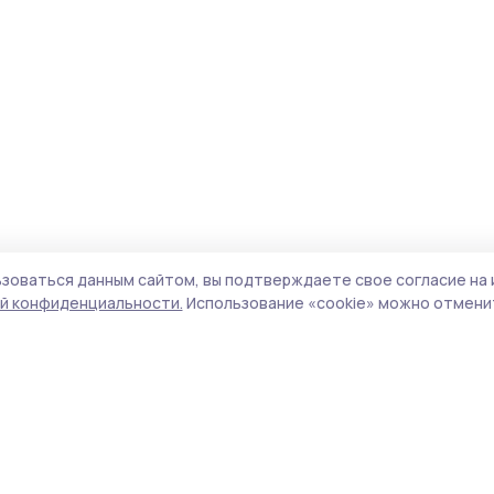
зоваться данным сайтом, вы подтверждаете свое согласие на 
й конфиденциальности.
Использование «cookie» можно отменит
Учредитель и издатель:
ООО «Издательский
Пол
дом «Тамбов»
Сай
Адрес редакции:
392000, Тамбовская обл.,
coo
г.Тамбов, ш. Моршанское, д.14а
сай
Номер телефона редакции:
8 (4752) 45-05-
испо
76
нас
Электронная почта редакции:
конф