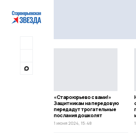
«Староюрьево с вами!»
Защитникам на передовую
передадут трогательные
послания дошколят
1 июня 2024, 15:48