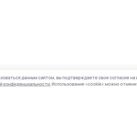
зоваться данным сайтом, вы подтверждаете свое согласие на 
й конфиденциальности.
Использование «cookie» можно отменит
Учредитель и издатель:
ООО «Издательский
Пол
дом «Тамбов»
Сай
Адрес редакции:
392000, Тамбовская обл.,
coo
г.Тамбов, ш. Моршанское, д.14а
сай
Номер телефона редакции:
8 (4752) 45-05-
испо
76
нас
Электронная почта редакции:
конф