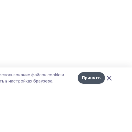
использование файлов cookie в
Принять
ь в настройках браузера.
итика конфиденциальности
т содержит сервисы, использующие
kies. Продолжая пользоваться данным
том, вы подтверждаете свое согласие на
льзование файлов cookie в соответствии с
тоящим уведомлением и Политикой
иденциальности. Использование «cookie»