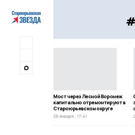
#
Мост через Лесной Воронеж
капитально отремонтируют в
Староюрьевском округе
26 января , 17:41