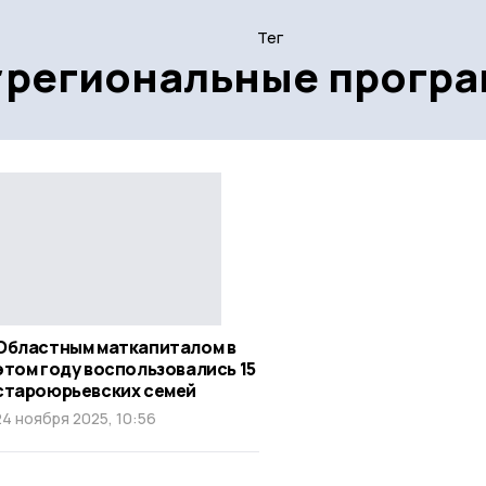
Тег
региональные прогр
Областным маткапиталом в
этом году воспользовались 15
староюрьевских семей
24 ноября 2025, 10:56