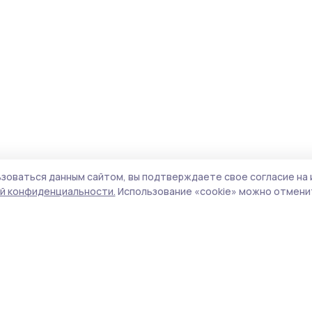
зоваться данным сайтом, вы подтверждаете свое согласие на 
й конфиденциальности.
Использование «cookie» можно отменит
Учредитель и издатель:
ООО «Издательский
Пол
дом «Тамбов»
Сай
Адрес редакции:
392000, Тамбовская обл.,
coo
г.Тамбов, ш. Моршанское, д.14а
сай
Номер телефона редакции:
8 (4752) 45-05-
испо
76
нас
Электронная почта редакции:
конф