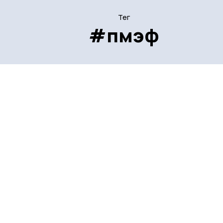
Тег
#пмэф