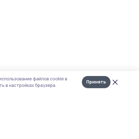
использование файлов cookie в
Принять
ь в настройках браузера.
итика конфиденциальности
т содержит сервисы, использующие
kies. Продолжая пользоваться данным
том, вы подтверждаете свое согласие на
льзование файлов cookie в соответствии с
тоящим уведомлением и Политикой
иденциальности. Использование «cookie»