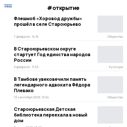
#открытие
Флешмоб «Хоровод дружбы»
прошёл в селе Староюрьево
7 февраля , 14:16
Общество
В Староюрьевском округе
стартует Год единства народов
России
5 февраля , 11:53
Культура
В Тамбове увековечили память
легендарного адвоката Фёдора
Плевако
13 сентября 2025, 12:54
Общество
Староюрьевская Детская
библиотека переехала в новый
дом