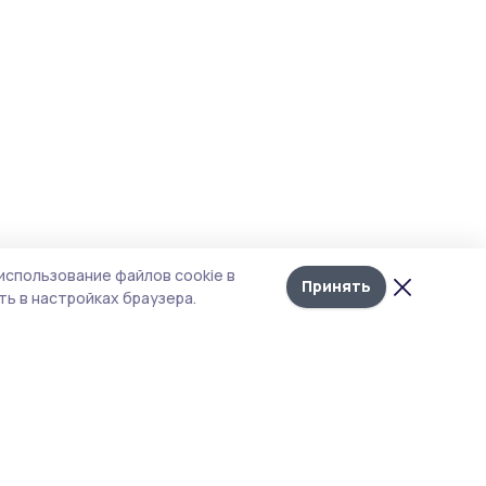
использование файлов cookie в
Принять
ь в настройках браузера.
итика конфиденциальности
т содержит сервисы, использующие
kies. Продолжая пользоваться данным
том, вы подтверждаете свое согласие на
льзование файлов cookie в соответствии с
тоящим уведомлением и Политикой
иденциальности. Использование «cookie»