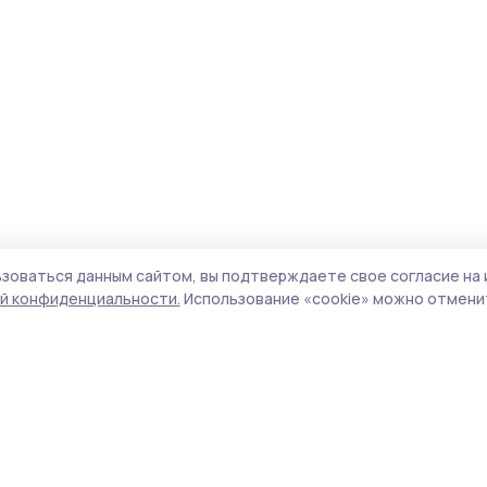
зоваться данным сайтом, вы подтверждаете свое согласие на 
й конфиденциальности.
Использование «cookie» можно отменит
Учредитель и издатель:
ООО «Издательский
Пол
дом «Тамбов»
Сай
Адрес редакции:
392000, Тамбовская обл.,
coo
г.Тамбов, ш. Моршанское, д.14а
сай
Номер телефона редакции:
8 (4752) 45-05-
испо
76
нас
Электронная почта редакции:
конф