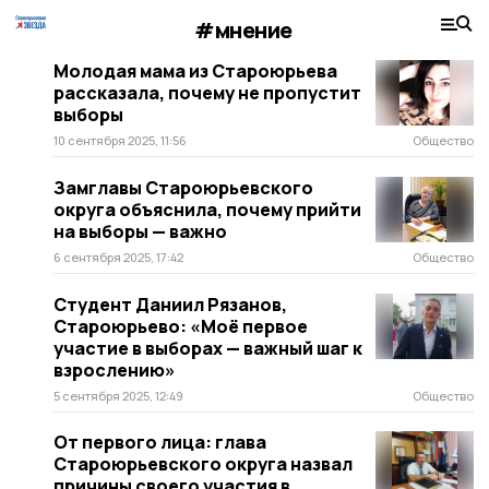
#мнение
Молодая мама из Староюрьева
рассказала, почему не пропустит
выборы
10 сентября 2025, 11:56
Общество
Замглавы Староюрьевского
округа объяснила, почему прийти
на выборы — важно
6 сентября 2025, 17:42
Общество
Студент Даниил Рязанов,
Староюрьево: «Моё первое
участие в выборах — важный шаг к
взрослению»
5 сентября 2025, 12:49
Общество
От первого лица: глава
Староюрьевского округа назвал
причины своего участия в