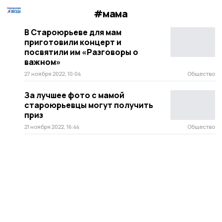
#мама
В Староюрьеве для мам
приготовили концерт и
посвятили им «Разговоры о
важном»
27 ноября 2022, 10:04
Общество
За лучшее фото с мамой
староюрьевцы могут получить
приз
21 ноября 2022, 16:44
Общество